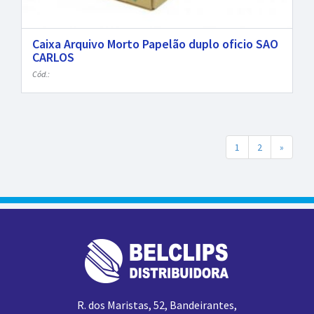
Caixa Arquivo Morto Papelão duplo oficio SAO
CARLOS
Cód.:
1
2
»
R. dos Maristas, 52, Bandeirantes,