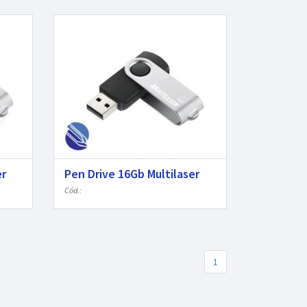
er
Pen Drive 16Gb Multilaser
Cód.:
1