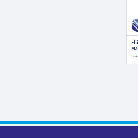
El
Ma
Cód.