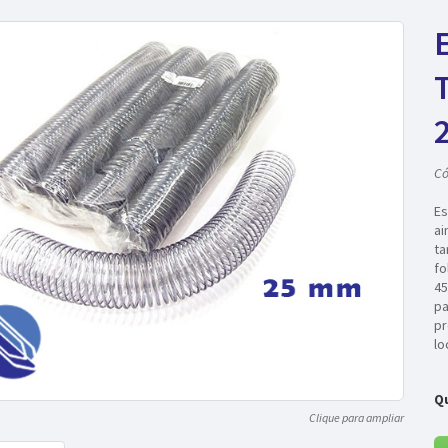
E
Có
Es
ai
ta
fo
45
pa
pr
lo
Q
Clique para ampliar